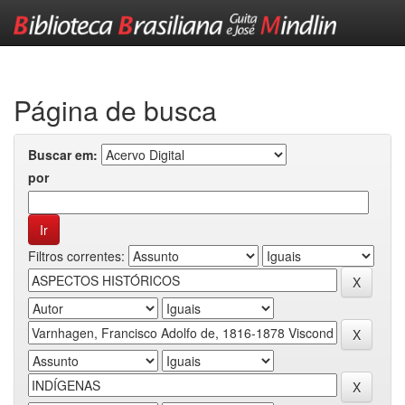
Skip
navigation
Página de busca
Buscar em:
por
Filtros correntes: