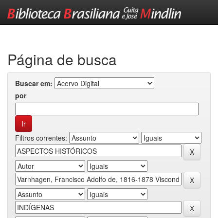
Skip
navigation
Página de busca
Buscar em:
por
Filtros correntes: