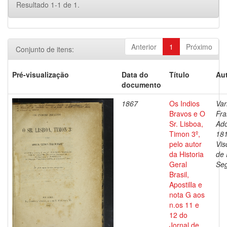
Resultado 1-1 de 1.
Anterior
1
Próximo
Conjunto de itens:
Pré-visualização
Data do
Título
Aut
documento
1867
Os Indios
Var
Bravos e O
Fra
Sr. Lisboa,
Ado
Timon 3º,
18
pelo autor
Vis
da Historia
de 
Geral
Se
Brasil,
Apostilla e
nota G aos
n.os 11 e
12 do
Jornal de