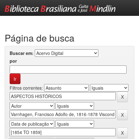
Skip
navigation
Página de busca
Buscar em:
por
Filtros correntes: