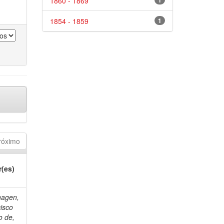
1860 - 1869
1
1854 - 1859
1
róximo
r(es)
hagen,
isco
o de,