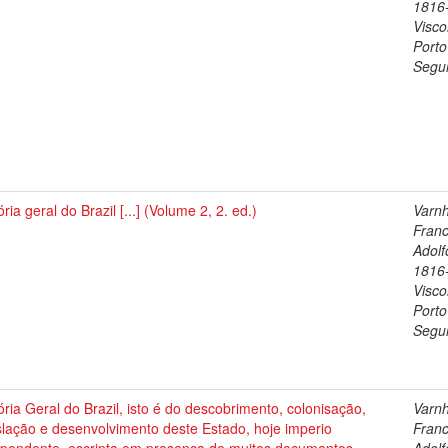
1816
Visc
Porto
Segu
ória geral do Brazil [...] (Volume 2, 2. ed.)
Varn
Franc
Adolf
1816
Visc
Porto
Segu
ória Geral do Brazil, isto é do descobrimento, colonisação,
Varn
slação e desenvolvimento deste Estado, hoje imperio
Franc