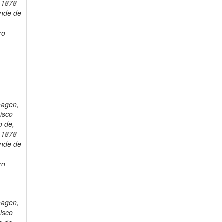
-1878
onde de
ro
hagen,
isco
o de,
-1878
onde de
ro
hagen,
isco