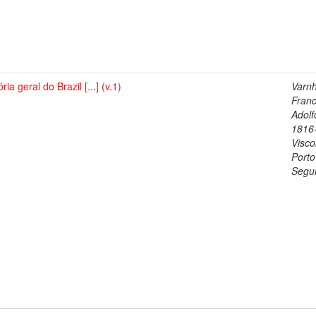
ória geral do Brazil [...] (v.1)
Varn
Franc
Adolf
1816
Visc
Porto
Segu