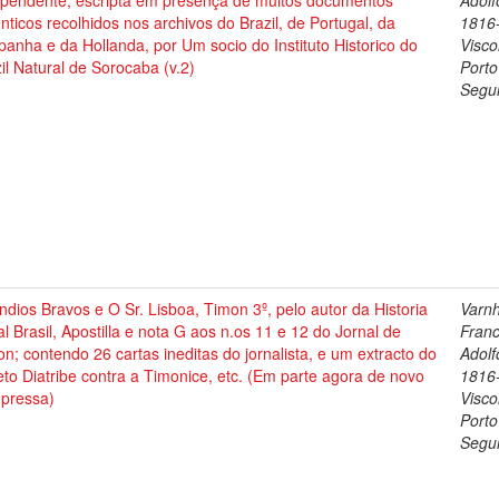
ependente, escripta em presença de muitos documentos
Adolf
nticos recolhidos nos archivos do Brazil, de Portugal, da
1816
anha e da Hollanda, por Um socio do Instituto Historico do
Visc
il Natural de Sorocaba (v.2)
Porto
Segu
ndios Bravos e O Sr. Lisboa, Timon 3º, pelo autor da Historia
Varn
l Brasil, Apostilla e nota G aos n.os 11 e 12 do Jornal de
Franc
n; contendo 26 cartas ineditas do jornalista, e um extracto do
Adolf
eto Diatribe contra a Timonice, etc. (Em parte agora de novo
1816
mpressa)
Visc
Porto
Segu