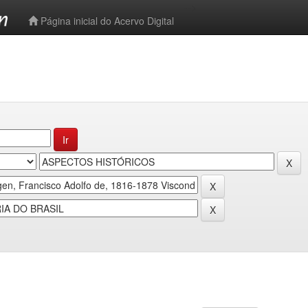
-->
Página inicial do Acervo Digital