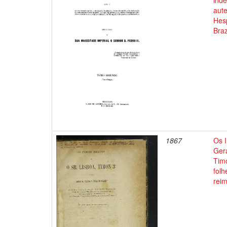
ind
aute
Hesp
Braz
1867
Os I
Gera
Timo
folh
rei