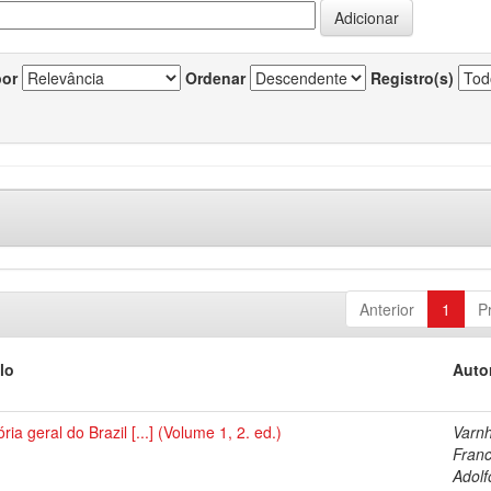
por
Ordenar
Registro(s)
Anterior
1
P
lo
Auto
ória geral do Brazil [...] (Volume 1, 2. ed.)
Varn
Franc
Adolf