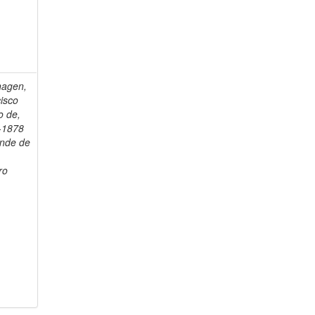
hagen,
isco
o de,
-1878
onde de
ro