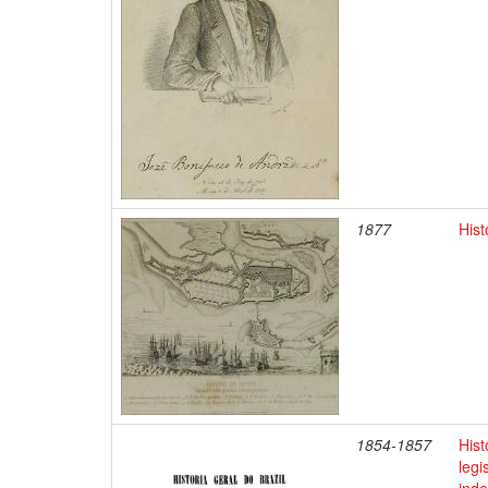
1877
Hist
1854-1857
Hist
legi