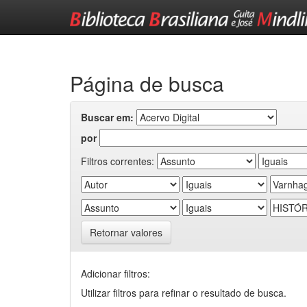
Skip
navigation
Página de busca
Buscar em:
por
Filtros correntes:
Retornar valores
Adicionar filtros:
Utilizar filtros para refinar o resultado de busca.