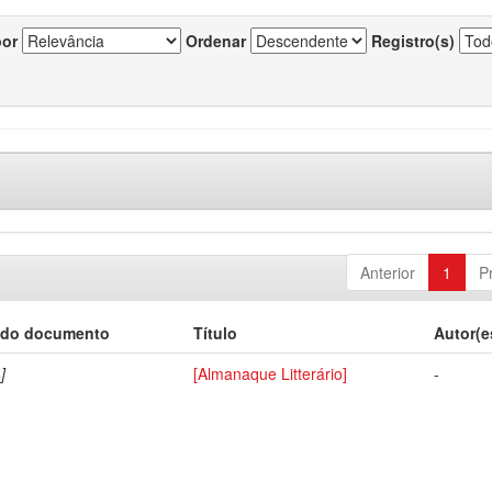
por
Ordenar
Registro(s)
Anterior
1
P
 do documento
Título
Autor(e
]
[Almanaque Litterário]
-