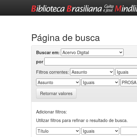
Skip
navigation
Página de busca
Buscar em:
por
Filtros correntes:
Retornar valores
Adicionar filtros:
Utilizar filtros para refinar o resultado de busca.