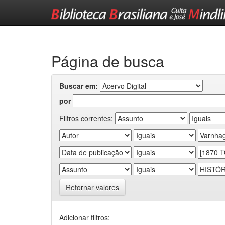
Skip
navigation
Página de busca
Buscar em:
por
Filtros correntes:
Retornar valores
Adicionar filtros: