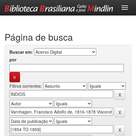
Skip
navigation
Página de busca
Buscar em:
por
Filtros correntes: