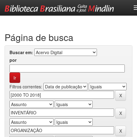
Skip
navigation
Página de busca
Buscar em:
por
Filtros correntes: