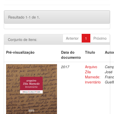
Resultado 1-1 de 1.
Anterior
1
Próximo
Conjunto de itens:
Pré-visualização
Data do
Título
Autor
documento
2017
Arquivo
Camp
Zila
José
Mamede:
Franc
inventário
Guelf