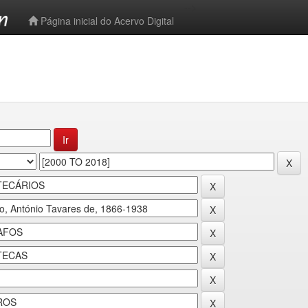
-->
Página inicial do Acervo Digital