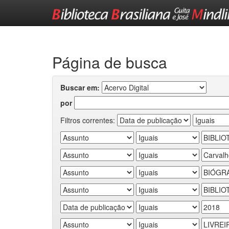
Skip
navigation
Página de busca
Buscar em:
por
Filtros correntes: