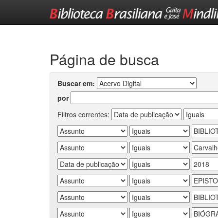
Skip
navigation
Página de busca
Buscar em:
por
Filtros correntes: