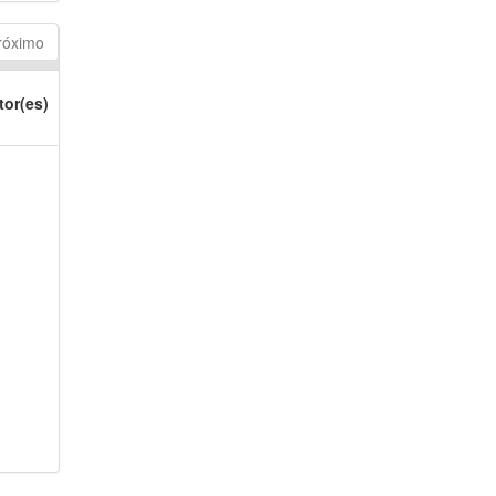
róximo
tor(es)