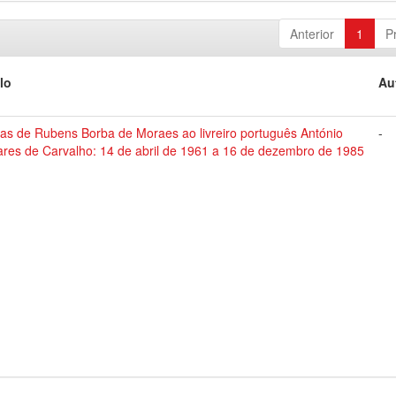
Anterior
1
P
lo
Au
tas de Rubens Borba de Moraes ao livreiro português António
-
ares de Carvalho: 14 de abril de 1961 a 16 de dezembro de 1985