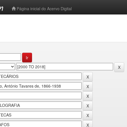
-->
Página inicial do Acervo Digital