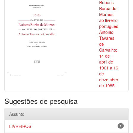
Rubens
Borba de
Moraes
ao livreiro
português
António
Tavares
de
Carvalho:
14 de
abril de
1961 a 16
de
dezembro
de 1985
Sugestões de pesquisa
Assunto
LIVREIROS
1