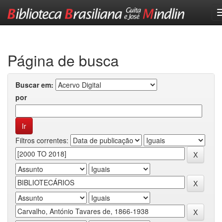
Skip
navigation
Página de busca
Buscar em:
por
Filtros correntes: