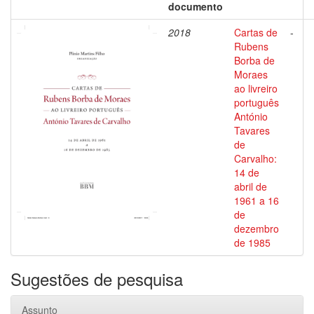
documento
2018
Cartas de
-
Rubens
Borba de
Moraes
ao livreiro
português
António
Tavares
de
Carvalho:
14 de
abril de
1961 a 16
de
dezembro
de 1985
Sugestões de pesquisa
Assunto