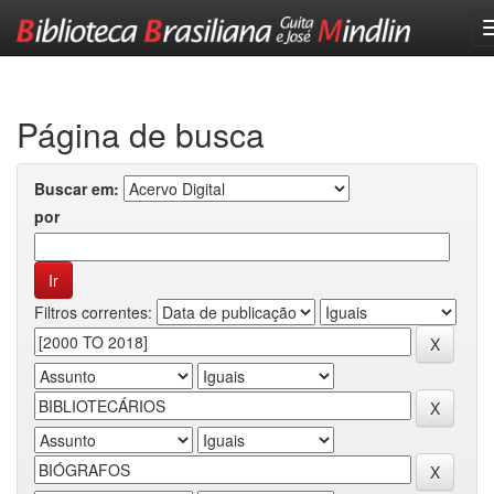
Skip
navigation
Página de busca
Buscar em:
por
Filtros correntes: