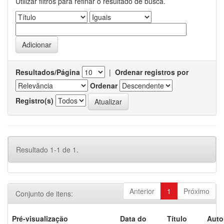
Utilizar filtros para refinar o resultado de busca.
Resultados/Página
|
Ordenar registros por
Ordenar
Registro(s)
Resultado 1-1 de 1.
Anterior
1
Próximo
Conjunto de itens:
Pré-visualização
Data do
Título
Auto