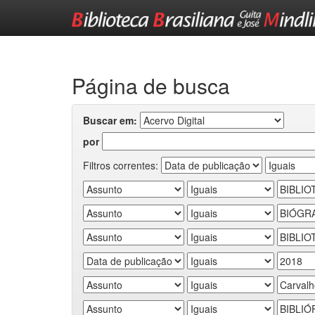
Skip
navigation
Página de busca
Buscar em:
por
Filtros correntes: