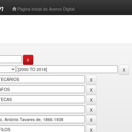
-->
Página inicial do Acervo Digital