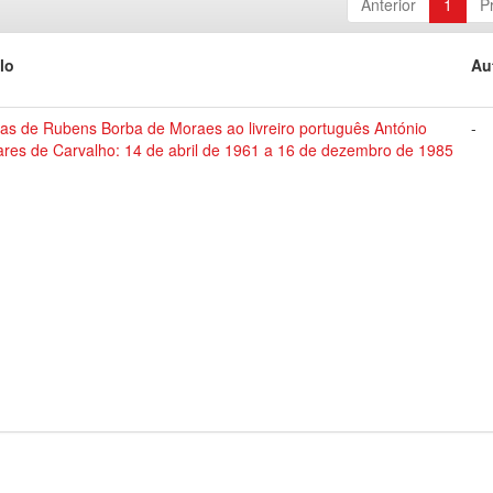
Anterior
1
P
lo
Au
tas de Rubens Borba de Moraes ao livreiro português António
-
ares de Carvalho: 14 de abril de 1961 a 16 de dezembro de 1985