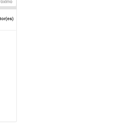
róximo
tor(es)