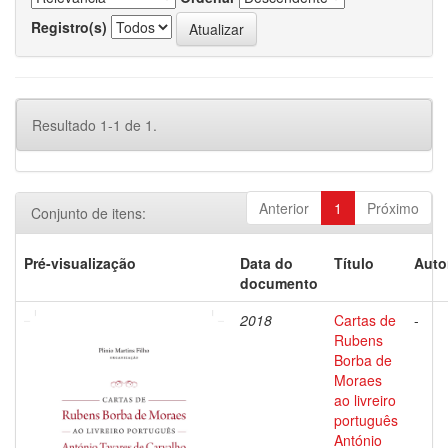
Registro(s)
Resultado 1-1 de 1.
Anterior
1
Próximo
Conjunto de itens:
Pré-visualização
Data do
Título
Auto
documento
2018
Cartas de
-
Rubens
Borba de
Moraes
ao livreiro
português
António