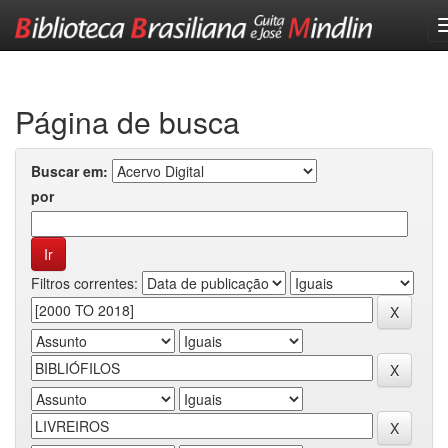
Skip
navigation
Página de busca
Buscar em:
por
Filtros correntes: