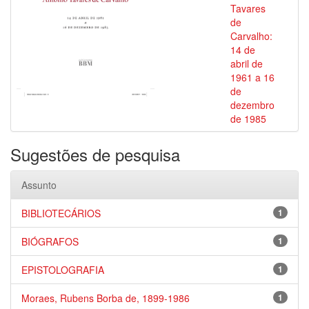
Tavares
de
Carvalho:
14 de
abril de
1961 a 16
de
dezembro
de 1985
Sugestões de pesquisa
Assunto
BIBLIOTECÁRIOS
1
BIÓGRAFOS
1
EPISTOLOGRAFIA
1
Moraes, Rubens Borba de, 1899-1986
1