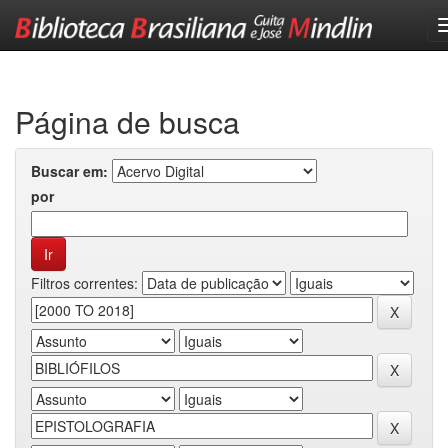
Skip
navigation
Página de busca
Buscar em:
por
Filtros correntes: