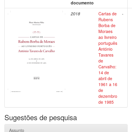
documento
2018
Cartas de
-
Rubens
Borba de
Moraes
ao livreiro
português
António
Tavares
de
Carvalho:
14 de
abril de
1961 a 16
de
dezembro
de 1985
Sugestões de pesquisa
Assunto