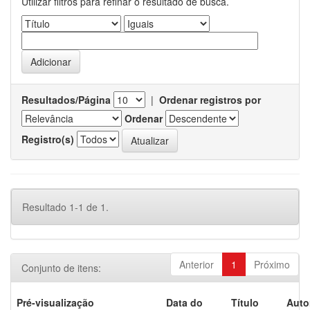
Utilizar filtros para refinar o resultado de busca.
Resultados/Página
|
Ordenar registros por
Ordenar
Registro(s)
Resultado 1-1 de 1.
Anterior
1
Próximo
Conjunto de itens:
Pré-visualização
Data do
Título
Auto