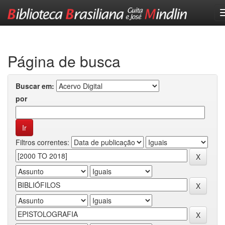
Skip
navigation
Página de busca
Buscar em:
por
Filtros correntes: