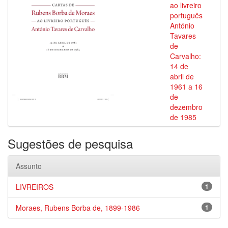
ao livreiro
português
António
Tavares
de
Carvalho:
14 de
abril de
1961 a 16
de
dezembro
de 1985
Sugestões de pesquisa
Assunto
LIVREIROS
1
Moraes, Rubens Borba de, 1899-1986
1