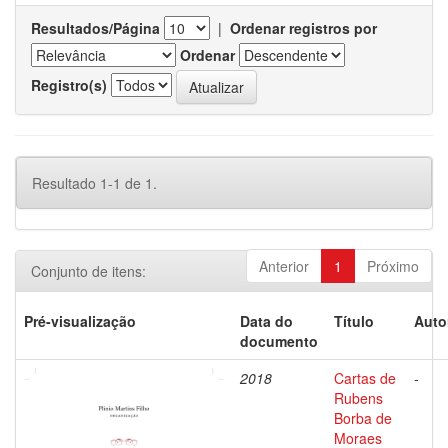
Resultados/Página
|
Ordenar registros por
Ordenar
Registro(s)
Resultado 1-1 de 1.
Anterior
1
Próximo
Conjunto de itens:
Pré-visualização
Data do
Título
Auto
documento
2018
Cartas de
-
Rubens
Borba de
Moraes