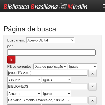
Skip
navigation
Página de busca
Buscar em:
por
Filtros correntes: