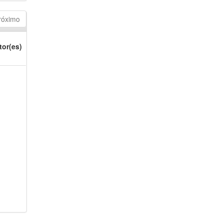
róximo
tor(es)