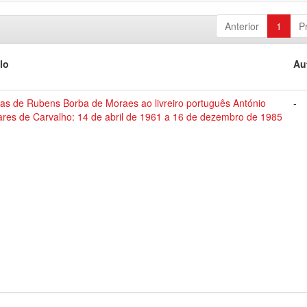
Anterior
1
P
lo
Au
tas de Rubens Borba de Moraes ao livreiro português António
-
ares de Carvalho: 14 de abril de 1961 a 16 de dezembro de 1985