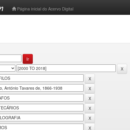
-->
Página inicial do Acervo Digital