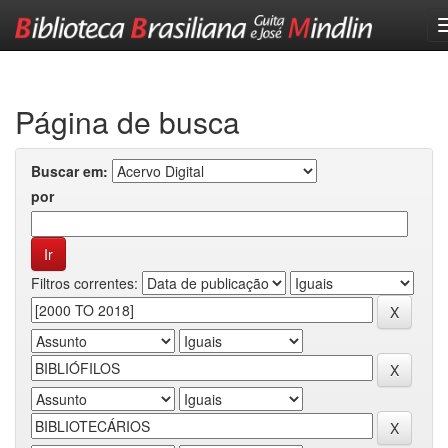
Skip
navigation
Página de busca
Buscar em:
por
Filtros correntes: