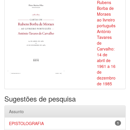
Rubens
Borba de
Moraes
ao livreiro
português
António
Tavares
de
Carvalho:
14 de
abril de
1961 a 16
de
dezembro
de 1985
Sugestões de pesquisa
Assunto
EPISTOLOGRAFIA
1