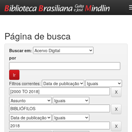
Skip
navigation
Página de busca
Buscar em:
por
Filtros correntes: