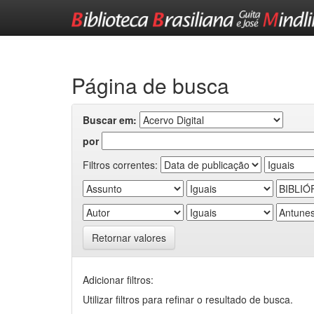
Skip
navigation
Página de busca
Buscar em:
por
Filtros correntes:
Retornar valores
Adicionar filtros:
Utilizar filtros para refinar o resultado de busca.