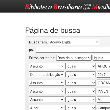
Skip
navigation
Página de busca
Buscar em:
por
Filtros correntes: