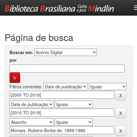
Skip
navigation
Página de busca
Buscar em:
por
Filtros correntes: