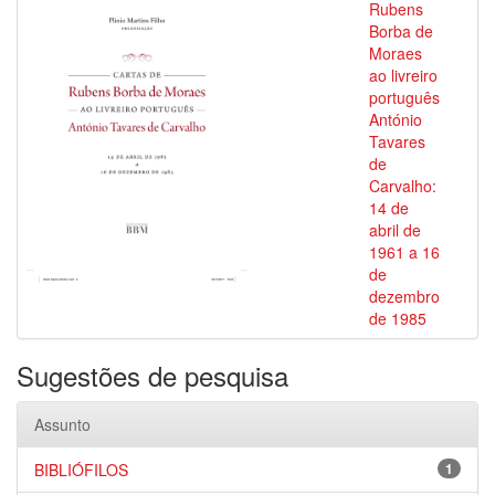
Rubens
Borba de
Moraes
ao livreiro
português
António
Tavares
de
Carvalho:
14 de
abril de
1961 a 16
de
dezembro
de 1985
Sugestões de pesquisa
Assunto
BIBLIÓFILOS
1