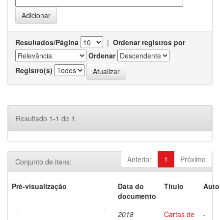
Resultados/Página
|
Ordenar registros por
Ordenar
Registro(s)
Resultado 1-1 de 1.
Anterior
1
Próximo
Conjunto de itens:
Pré-visualização
Data do
Título
Auto
documento
2018
Cartas de
-