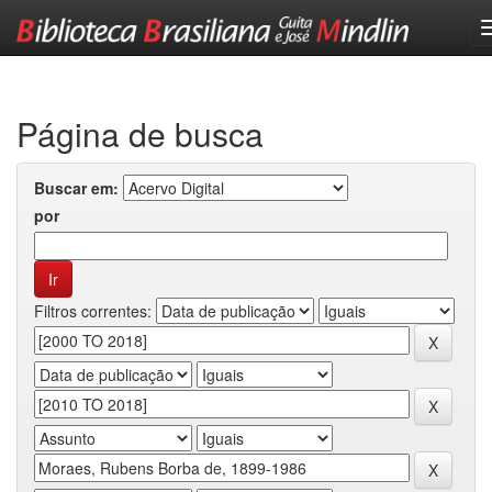
Skip
navigation
Página de busca
Buscar em:
por
Filtros correntes: