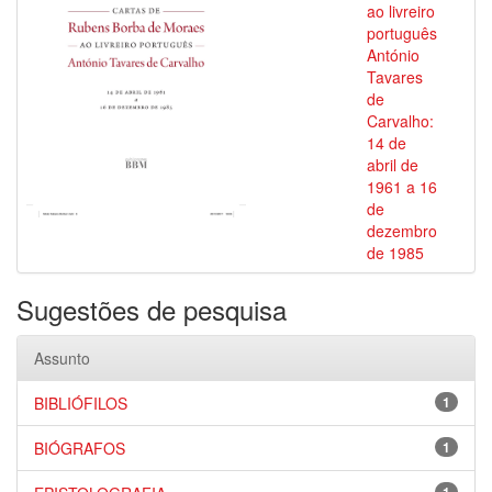
ao livreiro
português
António
Tavares
de
Carvalho:
14 de
abril de
1961 a 16
de
dezembro
de 1985
Sugestões de pesquisa
Assunto
BIBLIÓFILOS
1
BIÓGRAFOS
1