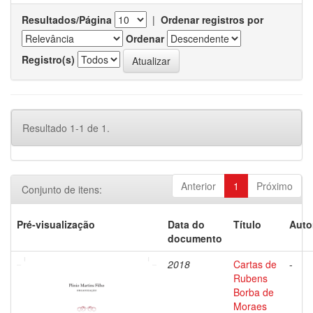
Resultados/Página
|
Ordenar registros por
Ordenar
Registro(s)
Resultado 1-1 de 1.
Anterior
1
Próximo
Conjunto de itens:
Pré-visualização
Data do
Título
Auto
documento
2018
Cartas de
-
Rubens
Borba de
Moraes