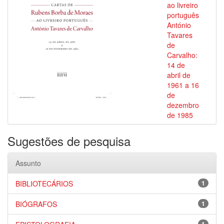
ao livreiro
português
António
Tavares
de
Carvalho:
14 de
abril de
1961 a 16
de
dezembro
de 1985
Sugestões de pesquisa
Assunto
BIBLIOTECÁRIOS
1
BIÓGRAFOS
1