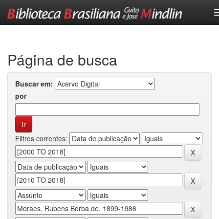
Skip
navigation
Página de busca
Buscar em:
por
Filtros correntes: