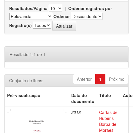
Resultados/Página
|
Ordenar registros por
Ordenar
Registro(s)
Resultado 1-1 de 1.
Anterior
1
Próximo
Conjunto de itens:
Pré-visualização
Data do
Título
Auto
documento
2018
Cartas de
-
Rubens
Borba de
Moraes