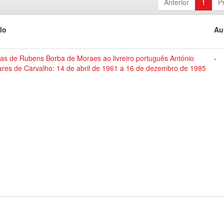
Anterior
1
P
lo
Au
tas de Rubens Borba de Moraes ao livreiro português António
-
ares de Carvalho: 14 de abril de 1961 a 16 de dezembro de 1985