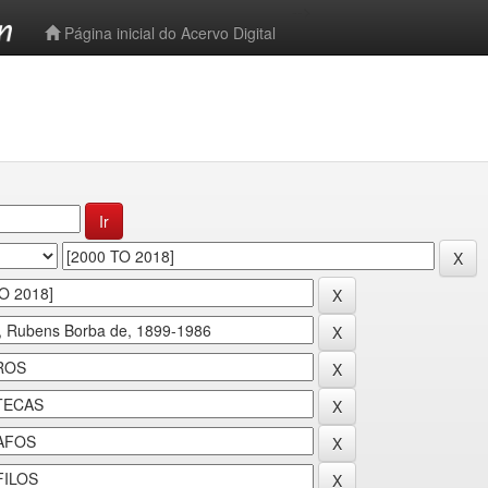
-->
Página inicial do Acervo Digital