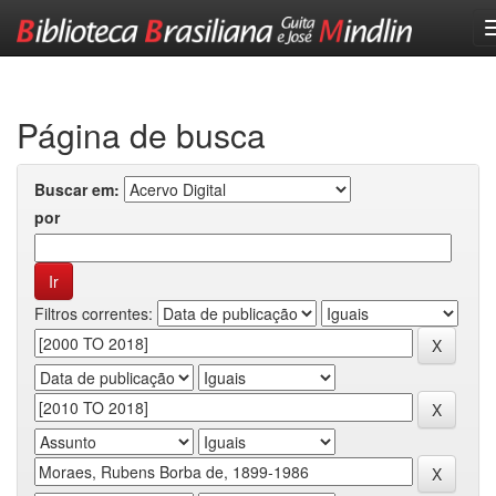
Skip
navigation
Página de busca
Buscar em:
por
Filtros correntes: