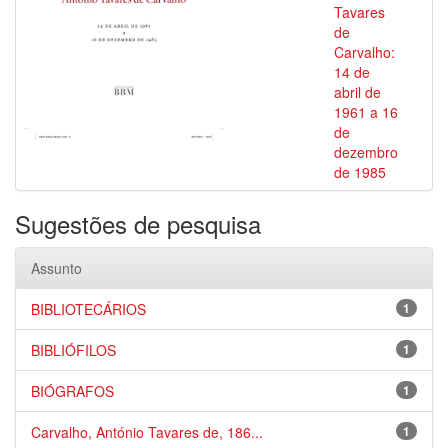
Tavares
de
Carvalho:
14 de
abril de
1961 a 16
de
dezembro
de 1985
Sugestões de pesquisa
Assunto
BIBLIOTECÁRIOS
1
BIBLIÓFILOS
1
BIÓGRAFOS
1
Carvalho, António Tavares de, 186...
1