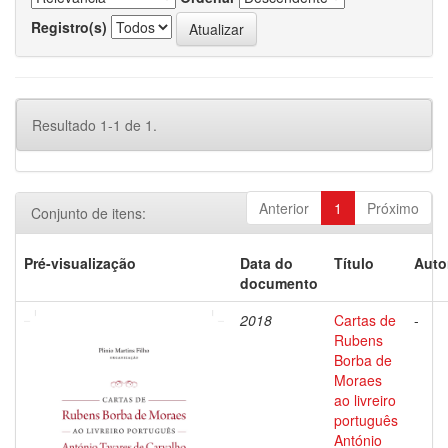
Registro(s)
Resultado 1-1 de 1.
Anterior
1
Próximo
Conjunto de itens:
Pré-visualização
Data do
Título
Auto
documento
2018
Cartas de
-
Rubens
Borba de
Moraes
ao livreiro
português
António