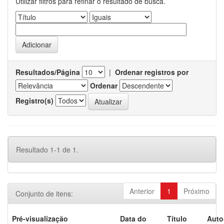
Utilizar filtros para refinar o resultado de busca.
Resultados/Página
|
Ordenar registros por
Ordenar
Registro(s)
Resultado 1-1 de 1.
Anterior
1
Próximo
Conjunto de itens:
Pré-visualização
Data do
Título
Auto