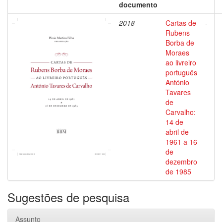
documento
2018
Cartas de
-
Rubens
Borba de
Moraes
ao livreiro
português
António
Tavares
de
Carvalho:
14 de
abril de
1961 a 16
de
dezembro
de 1985
Sugestões de pesquisa
Assunto