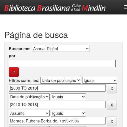
Skip
navigation
Página de busca
Buscar em:
por
Filtros correntes: