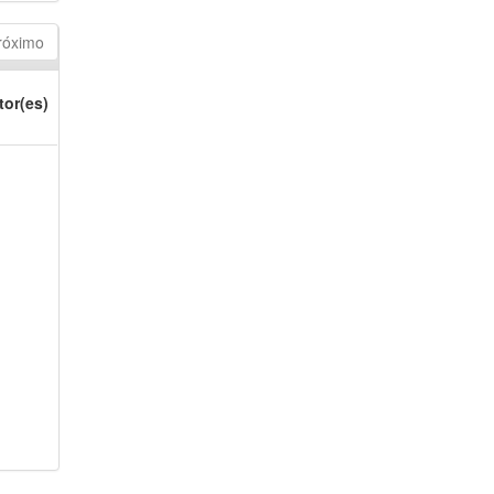
róximo
tor(es)