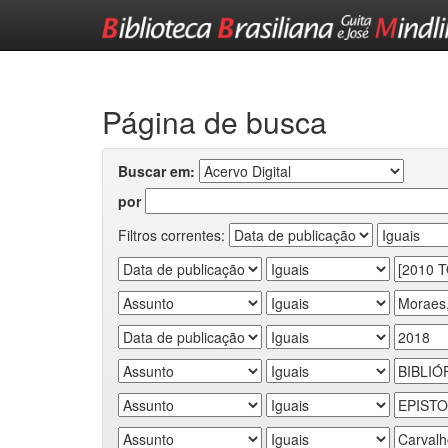
Skip
navigation
Página de busca
Buscar em:
por
Filtros correntes: