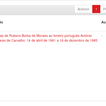
Anterior
1
P
lo
Au
tas de Rubens Borba de Moraes ao livreiro português António
-
ares de Carvalho: 14 de abril de 1961 a 16 de dezembro de 1985