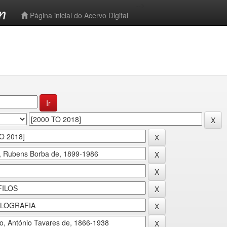
-->
Página inicial do Acervo Digital