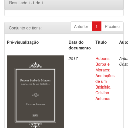
Resultado 1-1 de 1.
Anterior
1
Próximo
Conjunto de itens:
Pré-visualização
Data do
Título
Auto
documento
2017
Rubens
Antu
Borba e
Crist
Moraes:
Anotações
de um
Bibliófilo,
Cristina
Antunes