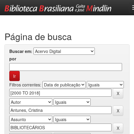
Skip
navigation
Página de busca
Buscar em:
por
Filtros correntes: