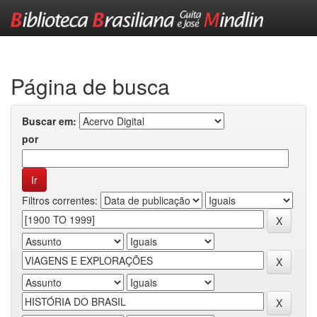
Skip
navigation
Página de busca
Buscar em:
por
Filtros correntes: