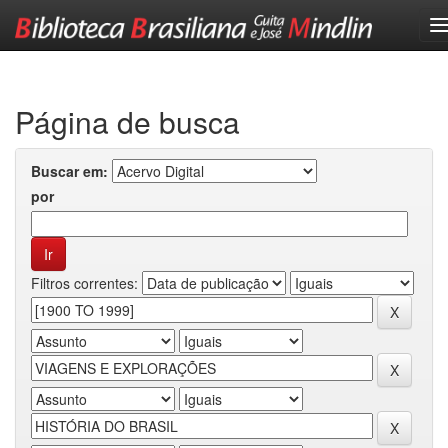
Skip
navigation
Página de busca
Buscar em:
por
Filtros correntes: