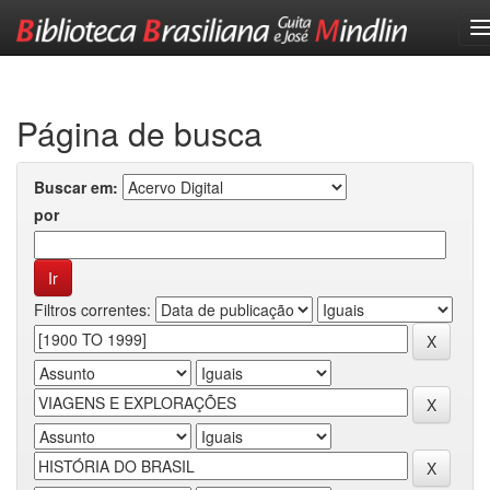
Skip
navigation
Página de busca
Buscar em:
por
Filtros correntes: