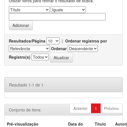
Utilizar filtros para refinar o resultado de busca.
Resultados/Página
|
Ordenar registros por
Ordenar
Registro(s)
Resultado 1-1 de 1.
Anterior
1
Próximo
Conjunto de itens:
Pré-visualização
Data do
Título
Autor