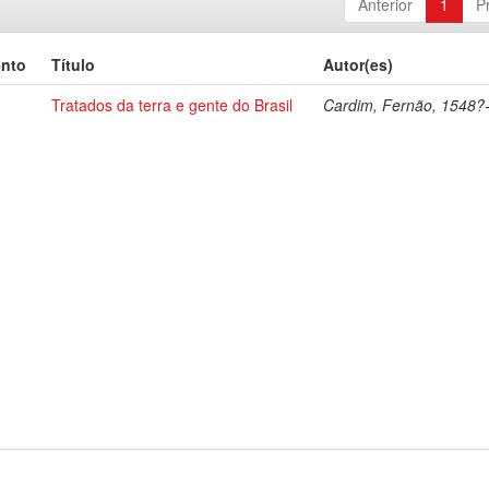
Anterior
1
P
ento
Título
Autor(es)
Tratados da terra e gente do Brasil
Cardim, Fernão, 1548?