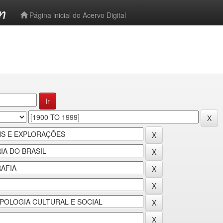
-->
Página inicial do Acervo Digital