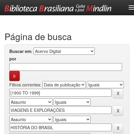
Skip
navigation
Página de busca
Buscar em:
por
Filtros correntes: