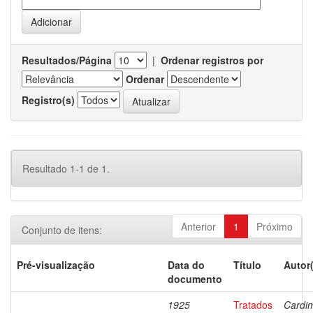
Resultados/Página
|
Ordenar registros por
Ordenar
Registro(s)
Resultado 1-1 de 1.
Anterior
1
Próximo
Conjunto de itens:
Pré-visualização
Data do
Título
Autor
documento
1925
Tratados
Cardi