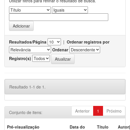
Utilizar filtros para refinar o resultado de busca.
Resultados/Página
|
Ordenar registros por
Ordenar
Registro(s)
Resultado 1-1 de 1.
Anterior
1
Próximo
Conjunto de itens:
Pré-visualização
Data do
Título
Autor