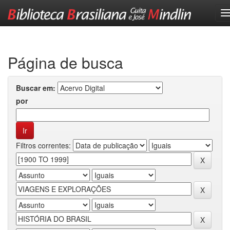
Skip
navigation
Página de busca
Buscar em:
por
Filtros correntes: