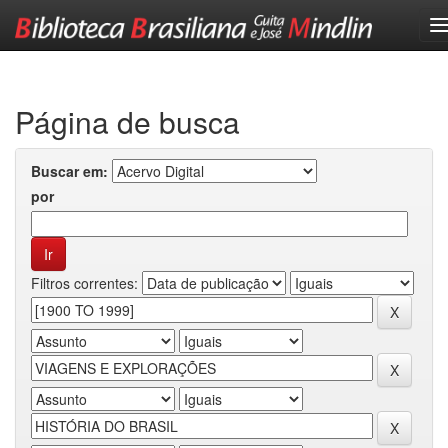
Skip
navigation
Página de busca
Buscar em:
por
Filtros correntes: