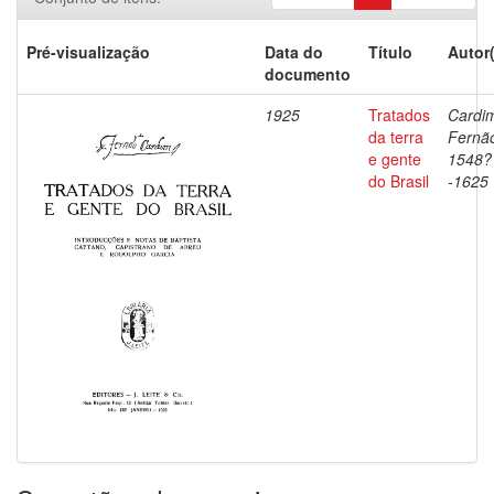
Pré-visualização
Data do
Título
Autor
documento
1925
Tratados
Cardi
da terra
Fernã
e gente
1548?
do Brasil
-1625