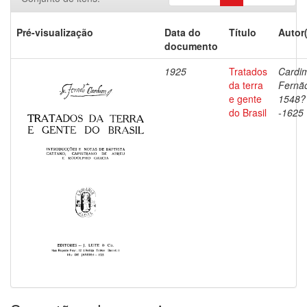
Pré-visualização
Data do
Título
Autor
documento
1925
Tratados
Cardi
da terra
Fernã
e gente
1548?
do Brasil
-1625