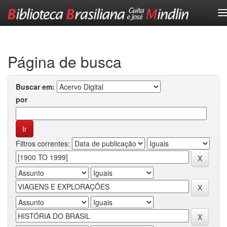
Skip
navigation
Página de busca
Buscar em:
por
Filtros correntes: