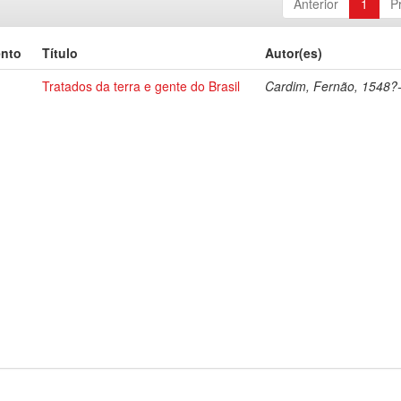
Anterior
1
P
ento
Título
Autor(es)
Tratados da terra e gente do Brasil
Cardim, Fernão, 1548?