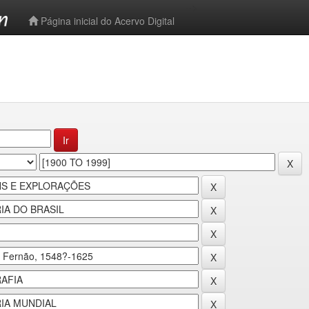
-->
Página inicial do Acervo Digital