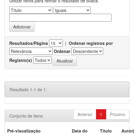
Utilizar filtros para refinar o resultado de busca.
Resultados/Página
|
Ordenar registros por
Ordenar
Registro(s)
Resultado 1-1 de 1.
Anterior
1
Próximo
Conjunto de itens:
Pré-visualização
Data do
Título
Autor