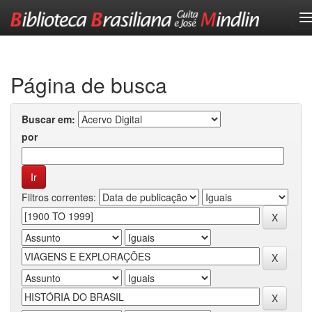
Skip
navigation
Página de busca
Buscar em:
por
Filtros correntes: