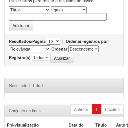
Utilizar filtros para refinar o resultado de busca.
Resultados/Página
|
Ordenar registros por
Ordenar
Registro(s)
Resultado 1-1 de 1.
Anterior
1
Próximo
Conjunto de itens:
Pré-visualização
Data do
Título
Autor