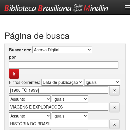
Skip
navigation
Página de busca
Buscar em:
por
Filtros correntes: