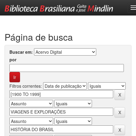
Skip
navigation
Página de busca
Buscar em:
por
Filtros correntes: