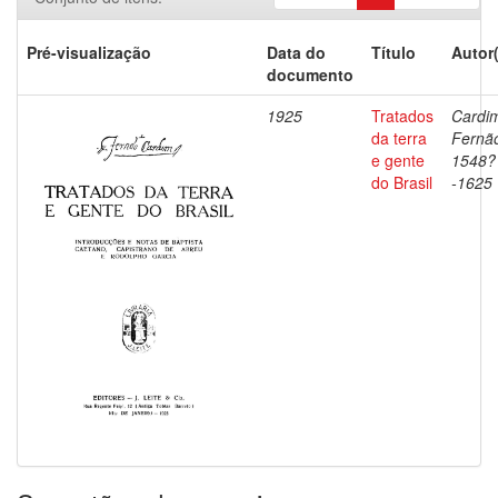
Pré-visualização
Data do
Título
Autor
documento
1925
Tratados
Cardi
da terra
Fernã
e gente
1548?
do Brasil
-1625