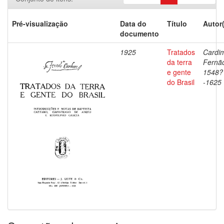
Pré-visualização
Data do
Título
Autor
documento
1925
Tratados
Cardi
da terra
Fernã
e gente
1548?
do Brasil
-1625