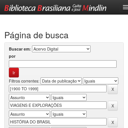
Skip
navigation
Página de busca
Buscar em:
por
Filtros correntes: