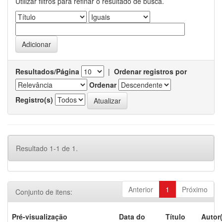
Utilizar filtros para refinar o resultado de busca.
Resultados/Página
|
Ordenar registros por
Ordenar
Registro(s)
Resultado 1-1 de 1.
Anterior
1
Próximo
Conjunto de itens:
Pré-visualização
Data do
Título
Autor