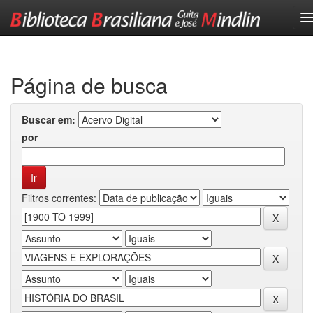
Skip
navigation
Página de busca
Buscar em:
por
Filtros correntes: