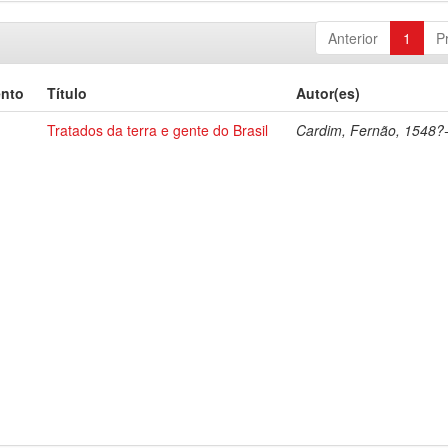
Anterior
1
P
ento
Título
Autor(es)
Tratados da terra e gente do Brasil
Cardim, Fernão, 1548?