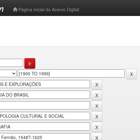
-->
Página inicial do Acervo Digital