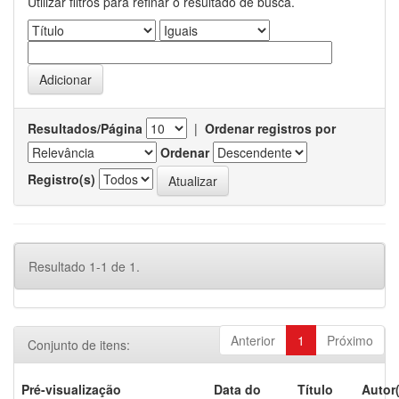
Utilizar filtros para refinar o resultado de busca.
Resultados/Página
|
Ordenar registros por
Ordenar
Registro(s)
Resultado 1-1 de 1.
Anterior
1
Próximo
Conjunto de itens:
Pré-visualização
Data do
Título
Autor