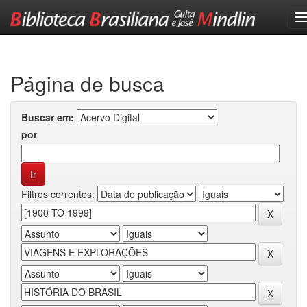
Skip
navigation
Página de busca
Buscar em:
por
Filtros correntes: