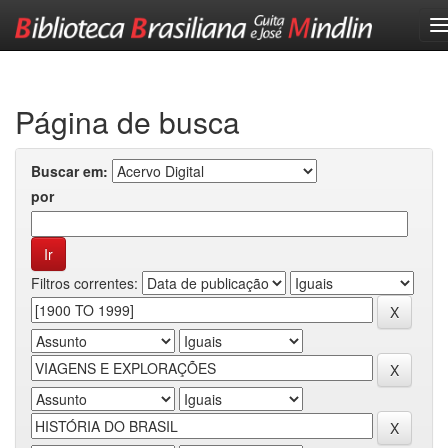
Skip
navigation
Página de busca
Buscar em:
por
Filtros correntes: