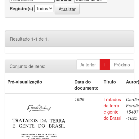
Registro(s)
Resultado 1-1 de 1.
Anterior
1
Próximo
Conjunto de itens:
Pré-visualização
Data do
Título
Autor
documento
1925
Tratados
Cardi
da terra
Fernã
e gente
1548?
do Brasil
-1625