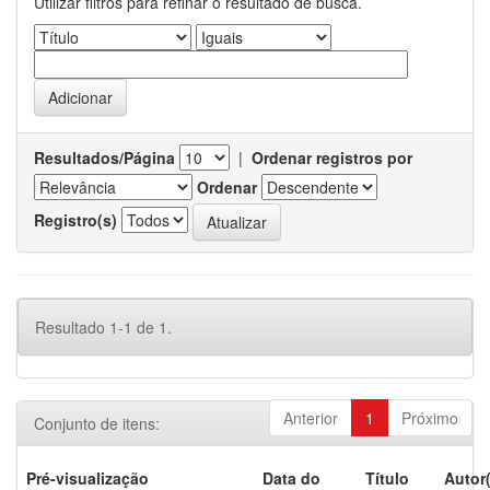
Utilizar filtros para refinar o resultado de busca.
Resultados/Página
|
Ordenar registros por
Ordenar
Registro(s)
Resultado 1-1 de 1.
Anterior
1
Próximo
Conjunto de itens:
Pré-visualização
Data do
Título
Autor