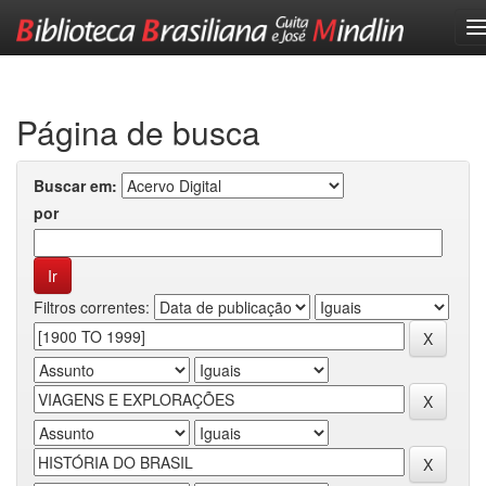
Skip
navigation
Página de busca
Buscar em:
por
Filtros correntes: