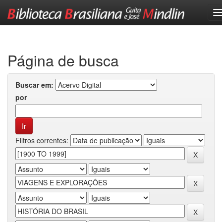
Skip
navigation
Página de busca
Buscar em:
por
Filtros correntes: