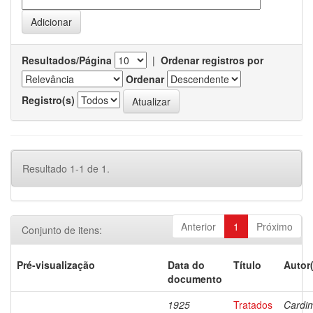
Resultados/Página
|
Ordenar registros por
Ordenar
Registro(s)
Resultado 1-1 de 1.
Anterior
1
Próximo
Conjunto de itens:
Pré-visualização
Data do
Título
Autor
documento
1925
Tratados
Cardi