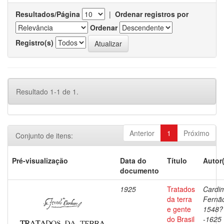
Resultados/Página
|
Ordenar registros por
Ordenar
Registro(s)
Resultado 1-1 de 1.
Anterior
1
Próximo
Conjunto de itens:
Pré-visualização
Data do
Título
Autor
documento
1925
Tratados
Cardi
da terra
Fernã
e gente
1548?
do Brasil
-1625