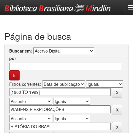
Skip
navigation
Página de busca
Buscar em:
por
Filtros correntes: